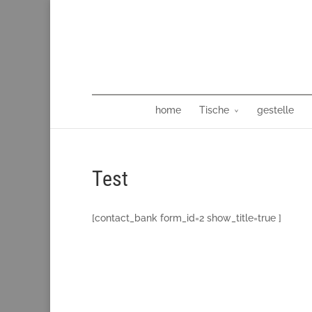
home
Tische
gestelle
Test
[contact_bank form_id=2 show_title=true ]