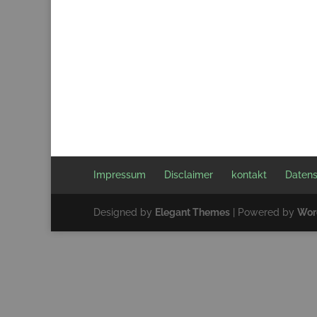
Impressum
Disclaimer
kontakt
Datens
Designed by
Elegant Themes
| Powered by
Wor