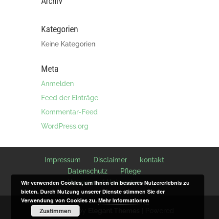
Archiv
Kategorien
Keine Kategorien
Meta
Anmelden
Feed der Einträge
Kommentar-Feed
WordPress.org
Impressum
Disclaimer
kontakt
Datenschutz
Pflege
Holzarten / Holzsorten
Wir verwenden Cookies, um Ihnen ein besseres Nutzererlebnis zu
bieten. Durch Nutzung unserer Dienste stimmen Sie der
Verwendung von Cookies zu.
Mehr Informationen
Zustimmen
Designed by
Elegant Themes
| Powered